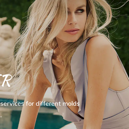
R
ervices for different molds
.