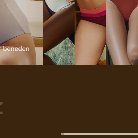
ar beneden
N