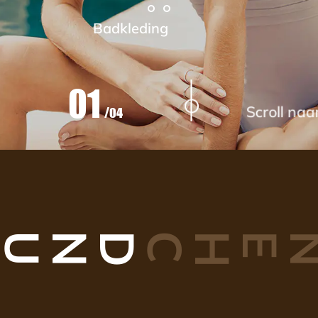
Badkleding
01
/
04
Scroll na
B
U
N
D
C
H
E